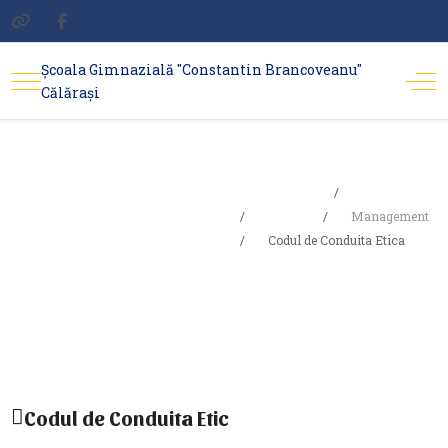
Școala Gimnazială "Constantin Brancoveanu"
Călărași
Codul de
Sunteți aici:
Acasa
Conduita
Școala
Management
Codul de Conduita Etica
Etica
Codul de Conduita Etic