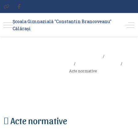
Școala Gimnazială "Constantin Brancoveanu"
Călărași
Sunteți aici:
Acte
Acasa
Info. interes public
normative
Acte normative
Acte normative