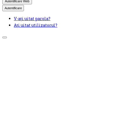
Autentificare Web
Autentificare
V-ați uitat parola?
Ați uitat utilizatorul?