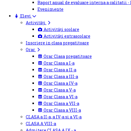
Raport anual de evaluare interna a calitatii -
Evenimente
Elevi
Activități
Activități scolare
Activități extrascolare
Inscriere in clasa pregatitoare
Orar
Orar Clasa pregatitoare
Orar Clasa a I-a
Orar Clasa a II-a
Orar Clasa a III-a
Orar Clasa a IV-a
Orar Clasa a V-a
Orar Clasa a VI-a
Orar Clasa a VII-a
Orar Clasa a VIII-a
CLASA a II-a, a IV-a si a VI-a
CLASA A VIII-a
Admitere CLASA A IX - a