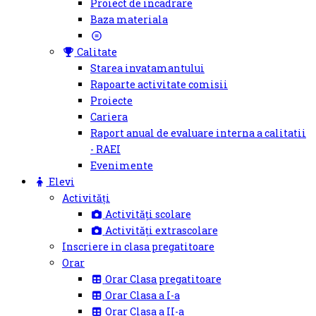
Proiect de incadrare
Baza materiala
Calitate
Starea invatamantului
Rapoarte activitate comisii
Proiecte
Cariera
Raport anual de evaluare interna a calitatii
- RAEI
Evenimente
Elevi
Activități
Activități scolare
Activități extrascolare
Inscriere in clasa pregatitoare
Orar
Orar Clasa pregatitoare
Orar Clasa a I-a
Orar Clasa a II-a