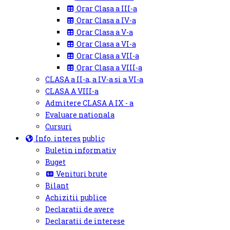
Orar Clasa a III-a
Orar Clasa a IV-a
Orar Clasa a V-a
Orar Clasa a VI-a
Orar Clasa a VII-a
Orar Clasa a VIII-a
CLASA a II-a, a IV-a si a VI-a
CLASA A VIII-a
Admitere CLASA A IX - a
Evaluare nationala
Cursuri
Info. interes public
Buletin informativ
Buget
Venituri brute
Bilant
Achizitii publice
Declaratii de avere
Declaratii de interese