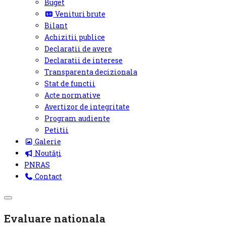
Buget
Venituri brute
Bilant
Achizitii publice
Declaratii de avere
Declaratii de interese
Transparenta decizionala
Stat de functii
Acte normative
Avertizor de integritate
Program audiente
Petitii
Galerie
Noutăți
PNRAS
Contact
Off-
Canvas
Evaluare nationala
Toggle