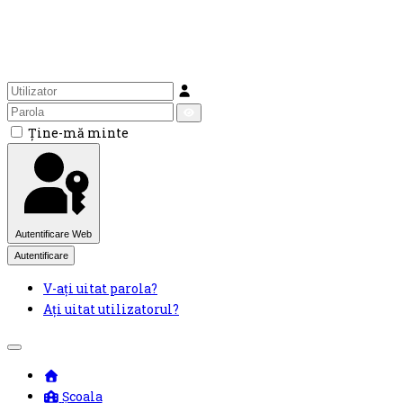
Utilizator
Parola
Arată
Ţine-mă minte
Parola
Autentificare Web
Autentificare
V-ați uitat parola?
Ați uitat utilizatorul?
Mobile
Menu
Toggle
Școala