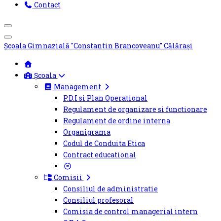
Contact
Off-
Canvas
Mobile
Toggle
Școala Gimnazială "Constantin Brancoveanu" Călărași
Menu
Toggle
Școala
Management
P.D.I si Plan Operational
Regulament de organizare si functionare
Regulament de ordine interna
Organigrama
Codul de Conduita Etica
Contract educational
Comisii
Consiliul de administratie
Consiliul profesoral
Comisia de control managerial intern