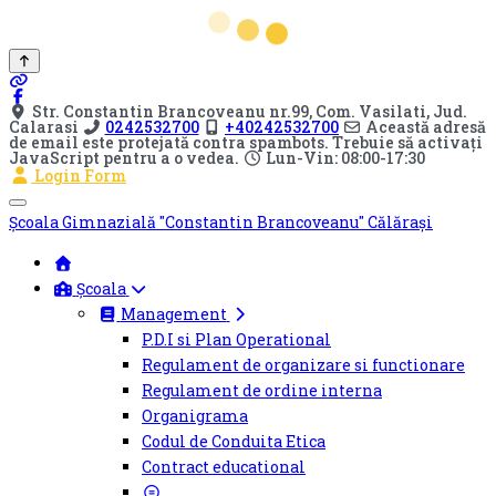
Str. Constantin Brancoveanu nr.99, Com. Vasilati, Jud.
Calarasi
0242532700
+40242532700
Această adresă
de email este protejată contra spambots. Trebuie să activați
JavaScript pentru a o vedea.
Lun-Vin: 08:00-17:30
Login Form
Mobile
Școala Gimnazială "Constantin Brancoveanu" Călărași
Menu
Toggle
Școala
Management
P.D.I si Plan Operational
Regulament de organizare si functionare
Regulament de ordine interna
Organigrama
Codul de Conduita Etica
Contract educational