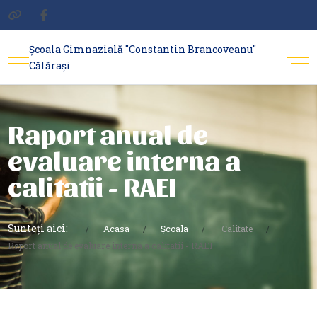
Școala Gimnazială "Constantin Brancoveanu"
Călărași
Raport anual de
evaluare interna a
calitatii - RAEI
Sunteți aici:
Acasa
Școala
Calitate
Raport anual de evaluare interna a calitatii - RAEI