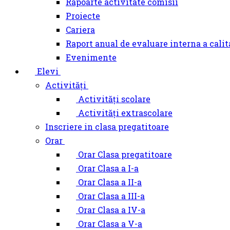
Rapoarte activitate comisii
Proiecte
Cariera
Raport anual de evaluare interna a calit
Evenimente
Elevi
Activități
Activități scolare
Activități extrascolare
Inscriere in clasa pregatitoare
Orar
Orar Clasa pregatitoare
Orar Clasa a I-a
Orar Clasa a II-a
Orar Clasa a III-a
Orar Clasa a IV-a
Orar Clasa a V-a