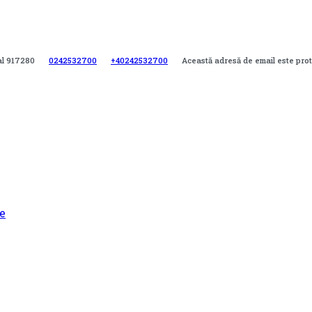
tal 917280
0242532700
+40242532700
Această adresă de email este prot
e